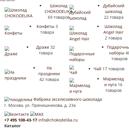
Шоколад
Дубайский
CHOKODELIKA
шоколад
69 товаров
22 товара
Конфеты
3
Шоколад
товара
Angel Hair
2 товара
Драже
32
Подарочн
товара
наборы
4
товаров
На
Чай
17 товаров
праздники
Мармелад
42 товара
и нуга
16
товаров
Фабрика эксклюзивного шоколада
г. Москва, ул. Прянишникова, д. 23а
+7 495 108-43-17
info@chokodelika.ru
Каталог