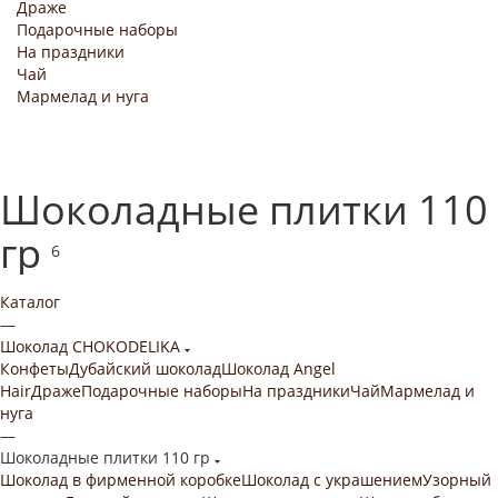
Драже
Подарочные наборы
На праздники
Чай
Мармелад и нуга
Шоколадные плитки 110
гр
6
Каталог
—
Шоколад CHOKODELIKA
Конфеты
Дубайский шоколад
Шоколад Angel
Hair
Драже
Подарочные наборы
На праздники
Чай
Мармелад и
нуга
—
Шоколадные плитки 110 гр
Шоколад в фирменной коробке
Шоколад с украшением
Узорный