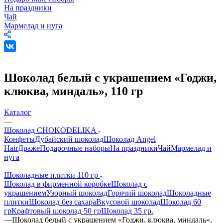
На праздники
Чай
Мармелад и нуга
Шоколад белый с украшением «Годжи,
клюква, миндаль», 110 гр
Каталог
—
Шоколад CHOKODELIKA
Конфеты
Дубайский шоколад
Шоколад Angel
Hair
Драже
Подарочные наборы
На праздники
Чай
Мармелад и
нуга
—
Шоколадные плитки 110 гр
Шоколад в фирменной коробке
Шоколад с
украшением
Узорный шоколад
Горячий шоколад
Шоколадные
плитки
Шоколад без сахара
Вкусовой шоколад
Шоколад 60
гр
Крафтовый шоколад 50 гр
Шоколад 35 гр.
—
Шоколад белый с украшением «Годжи, клюква, миндаль»,