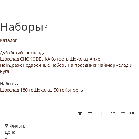
Наборы
3
Каталог
—
Дубайский шоколад
Шоколад CHOKODELIKA
Конфеты
Шоколад Angel
Hair
Драже
Подарочные наборы
На праздники
Чай
Мармелад и
нуга
—
Наборы
Шоколад 180 гр
Шоколад 50 гр
Конфеты
Фильтр
Цена