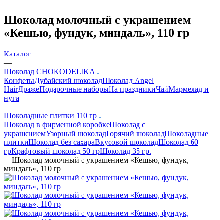
Шоколад молочный с украшением
«Кешью, фундук, миндаль», 110 гр
Каталог
—
Шоколад CHOKODELIKA
Конфеты
Дубайский шоколад
Шоколад Angel
Hair
Драже
Подарочные наборы
На праздники
Чай
Мармелад и
нуга
—
Шоколадные плитки 110 гр
Шоколад в фирменной коробке
Шоколад с
украшением
Узорный шоколад
Горячий шоколад
Шоколадные
плитки
Шоколад без сахара
Вкусовой шоколад
Шоколад 60
гр
Крафтовый шоколад 50 гр
Шоколад 35 гр.
—
Шоколад молочный с украшением «Кешью, фундук,
миндаль», 110 гр