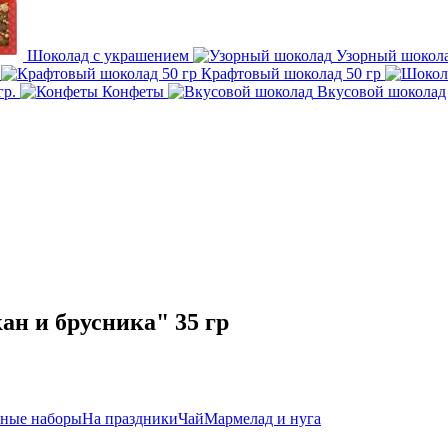
Шоколад с украшением
Узорный шокол
а
Крафтовый шоколад 50 гр
гр.
Конфеты
Вкусовой шоколад
н и брусника" 35 гр
ные наборы
На праздники
Чай
Мармелад и нуга