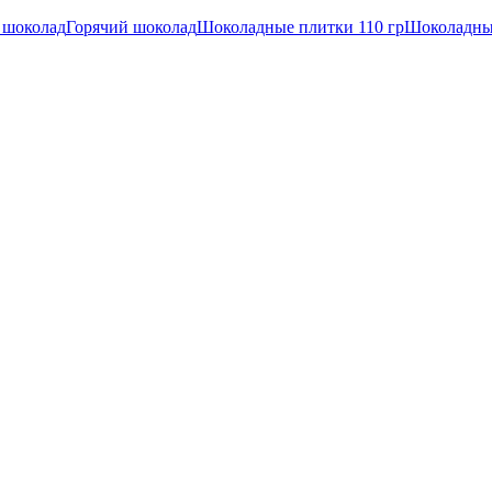
 шоколад
Горячий шоколад
Шоколадные плитки 110 гр
Шоколадны