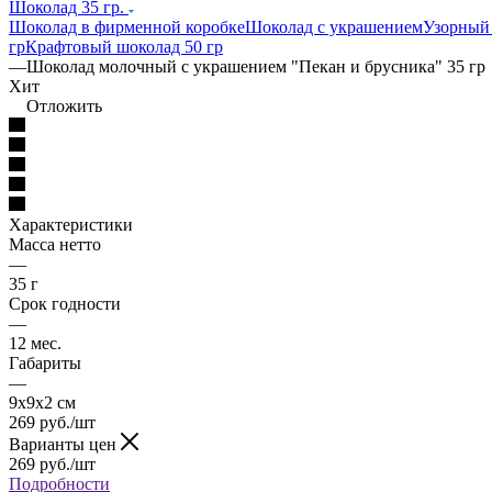
Шоколад 35 гр.
Шоколад в фирменной коробке
Шоколад с украшением
Узорный
гр
Крафтовый шоколад 50 гр
—
Шоколад молочный с украшением "Пекан и брусника" 35 гр
Хит
Отложить
Характеристики
Масса нетто
—
35 г
Срок годности
—
12 мес.
Габариты
—
9х9х2 см
269
руб.
/шт
Варианты цен
269
руб.
/шт
Подробности