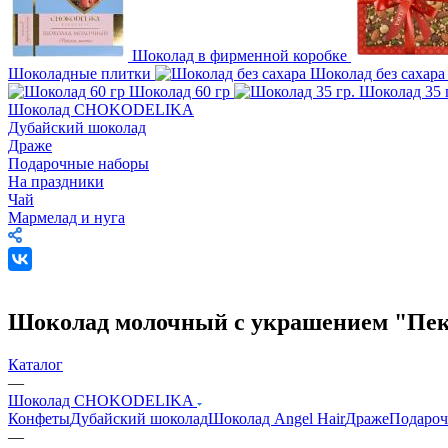
Шоколад в фирменной коробке
Шоколадные плитки
Шоколад без сахар
Шоколад 60 гр
Шоколад 35 
Шоколад CHOKODELIKA
Дубайский шоколад
Драже
Подарочные наборы
На праздники
Чай
Мармелад и нуга
Шоколад молочный с украшением "Пека
Каталог
—
Шоколад CHOKODELIKA
Конфеты
Дубайский шоколад
Шоколад Angel Hair
Драже
Подароч
—