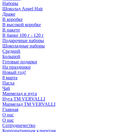
Наборы
Шоколад Angel Hair
Драже
В коробке
В высокой коробке
В пакете
В банке 100 г - 120 г
Подарочные наборы
Шоколадные наборы
Средний
Большой
Готовые подарки
На праздники
Новый год!
8 марта
Пасха
Чай
Мармелад и нуга
Нуга ТМ VERVALLI
Мармелад ТМ VERVALLI
Главная
О нас
О нас
Сотрудничество
Корпоративным клиентам