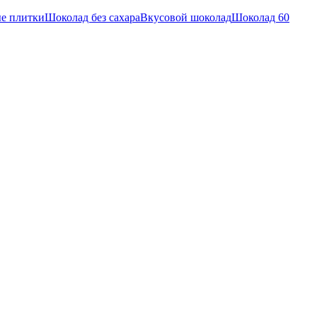
е плитки
Шоколад без сахара
Вкусовой шоколад
Шоколад 60