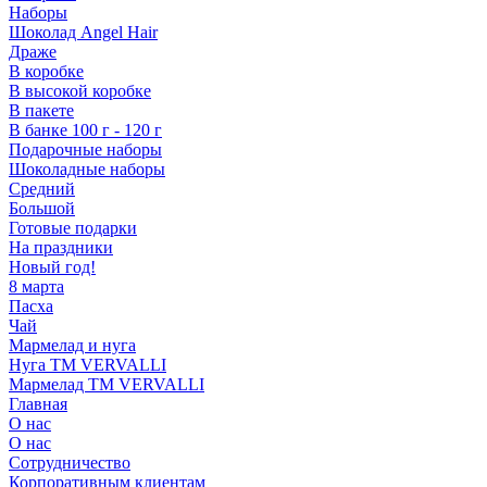
Наборы
Шоколад Angel Hair
Драже
В коробке
В высокой коробке
В пакете
В банке 100 г - 120 г
Подарочные наборы
Шоколадные наборы
Средний
Большой
Готовые подарки
На праздники
Новый год!
8 марта
Пасха
Чай
Мармелад и нуга
Нуга ТМ VERVALLI
Мармелад ТМ VERVALLI
Главная
О нас
О нас
Сотрудничество
Корпоративным клиентам