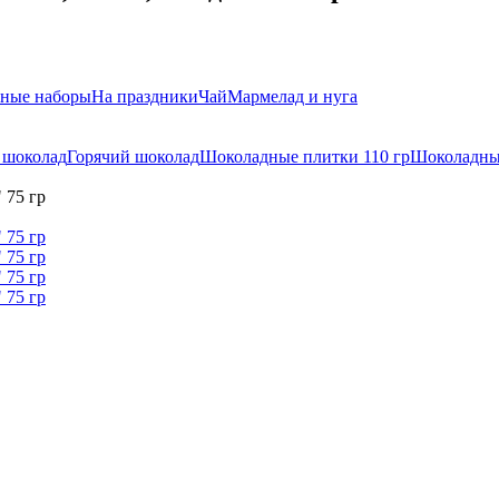
ные наборы
На праздники
Чай
Мармелад и нуга
 шоколад
Горячий шоколад
Шоколадные плитки 110 гр
Шоколадны
 75 гр