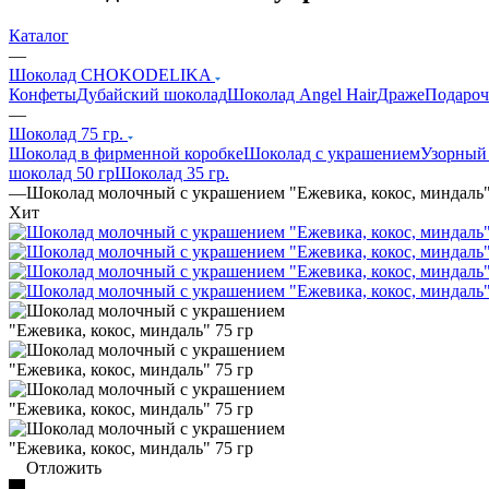
Каталог
—
Шоколад CHOKODELIKA
Конфеты
Дубайский шоколад
Шоколад Angel Hair
Драже
Подароч
—
Шоколад 75 гр.
Шоколад в фирменной коробке
Шоколад с украшением
Узорный
шоколад 50 гр
Шоколад 35 гр.
—
Шоколад молочный с украшением "Ежевика, кокос, миндаль"
Хит
Отложить