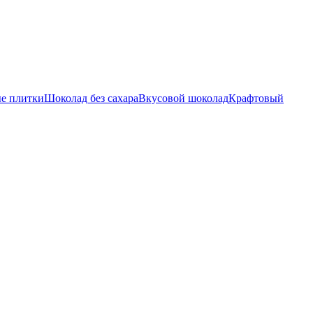
е плитки
Шоколад без сахара
Вкусовой шоколад
Крафтовый