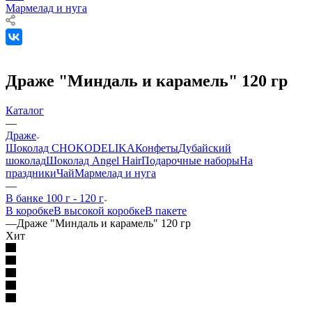
Мармелад и нуга
Драже "Миндаль и карамель" 120 гр
Каталог
—
Драже
Шоколад CHOKODELIKA
Конфеты
Дубайский
шоколад
Шоколад Angel Hair
Подарочные наборы
На
праздники
Чай
Мармелад и нуга
—
В банке 100 г - 120 г
В коробке
В высокой коробке
В пакете
—
Драже "Миндаль и карамель" 120 гр
Хит