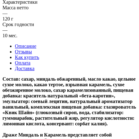
Характеристики
Масса нетто
—
120 г
Срок годности
—
10 мес.
Описание
Отзывы
Как купить
Оплата
Доставка
Состав: сахар, миндаль обжаренный, масло какао, цельное
сухое молоко, какао тертое, взрывная карамель, сухое
обезжиренное молоко, сахар карамелизованный, пищевая
добавка: краситель натуральный «бета-каротин»,
эмульгатор: соевый лецитин, натуральный ароматизатор
ванильный, комплексная пищевая добавка: глазирователь
«Квик Шайн» (глюкозный сироп, вода, стабилизатор:
гуммиарабик, растительный жир, регулятор кислотности:
лимонная кислота, консервант: сорбат калия).
Драже Миндаль и Карамель представляет собой