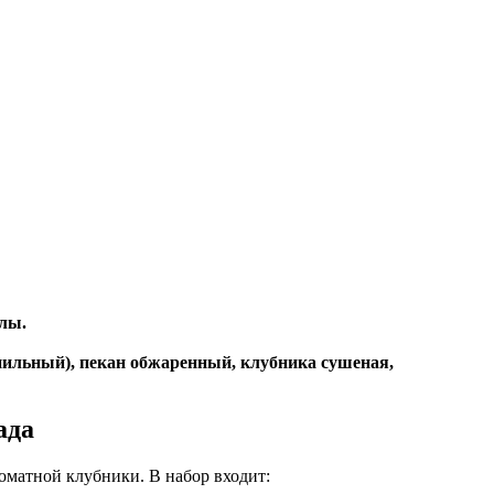
лы.
анильный), пекан обжаренный, клубника сушеная,
ада
роматной клубники. В набор входит: