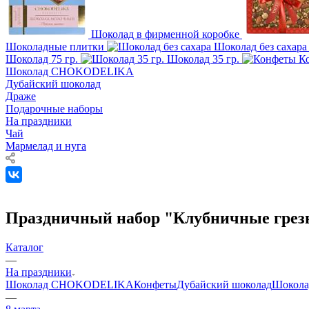
Шоколад в фирменной коробке
Шоколадные плитки
Шоколад без сахар
Шоколад 75 гр.
Шоколад 35 гр.
К
Шоколад CHOKODELIKA
Дубайский шоколад
Драже
Подарочные наборы
На праздники
Чай
Мармелад и нуга
Праздничный набор "Клубничные грезы
Каталог
—
На праздники
Шоколад CHOKODELIKA
Конфеты
Дубайский шоколад
Шоколад
—