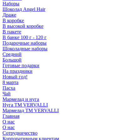
Наборы
Шоколад Angel Hair
Драже
В коробке
В высокой коробке
В пакете
В банке 100 г - 120 г
Подарочные наборы
Шоколадные наборы
Средний
Большой
Готовые подарки
На праздники
Новый год!
8 марта
Пасха
Чай
Мармелад и нуга
Нуга ТМ VERVALLI
Мармелад ТМ VERVALLI
Главная
О нас
О нас
Сотрудничество
Корпоративным клиентам