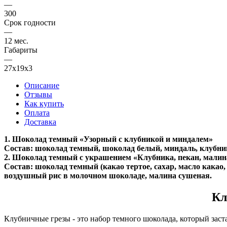
—
300
Срок годности
—
12 мес.
Габариты
—
27х19х3
Описание
Отзывы
Как купить
Оплата
Доставка
1. Шоколад темный «Узорный с клубникой и миндалем»
Состав: шоколад темный, шоколад белый, миндаль, клубник
2. Шоколад темный с украшением «Клубника, пекан, малин
Состав: шоколад темный (какао тертое, сахар, масло кака
воздушный рис в молочном шоколаде, малина сушеная.
Кл
Клубничные грезы - это набор темного шоколада, который заста