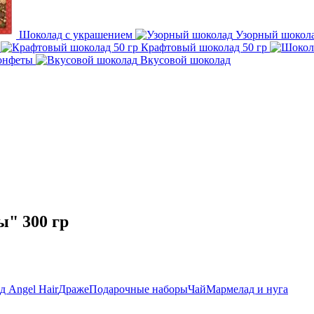
Шоколад с украшением
Узорный шокол
а
Крафтовый шоколад 50 гр
онфеты
Вкусовой шоколад
" 300 гр
 Angel Hair
Драже
Подарочные наборы
Чай
Мармелад и нуга