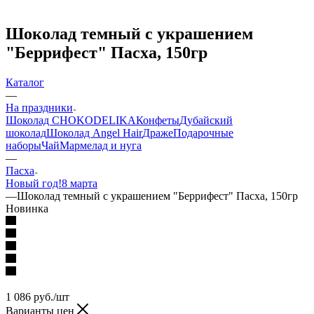
Шоколад темный с украшением
"Беррифест" Пасха, 150гр
Каталог
—
На праздники
Шоколад CHOKODELIKA
Конфеты
Дубайский
шоколад
Шоколад Angel Hair
Драже
Подарочные
наборы
Чай
Мармелад и нуга
—
Пасха
Новый год!
8 марта
—
Шоколад темный с украшением "Беррифест" Пасха, 150гр
Новинка
1 086
руб.
/шт
Варианты цен