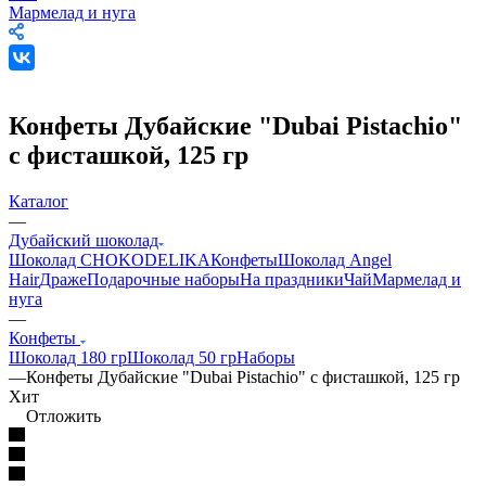
Мармелад и нуга
Конфеты Дубайские "Dubai Pistachio"
с фисташкой, 125 гр
Каталог
—
Дубайский шоколад
Шоколад CHOKODELIKA
Конфеты
Шоколад Angel
Hair
Драже
Подарочные наборы
На праздники
Чай
Мармелад и
нуга
—
Конфеты
Шоколад 180 гр
Шоколад 50 гр
Наборы
—
Конфеты Дубайские "Dubai Pistachio" с фисташкой, 125 гр
Хит
Отложить